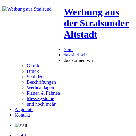
Werbung aus
der Stralsunder
Altstadt
Start
das sind wir
das können wir
Grafik
Druck
Schilder
Beschriftungen
Werbeanlagen
Planen & Fahnen
Messesysteme
und noch mehr
Angebote
Kontakt
Grafik