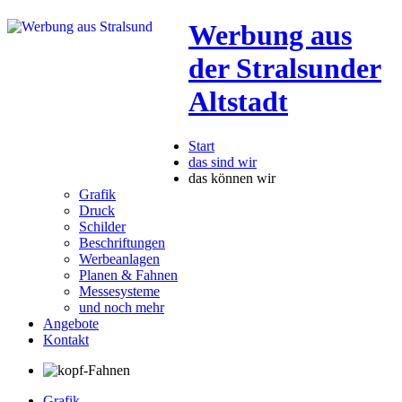
Werbung aus
der Stralsunder
Altstadt
Start
das sind wir
das können wir
Grafik
Druck
Schilder
Beschriftungen
Werbeanlagen
Planen & Fahnen
Messesysteme
und noch mehr
Angebote
Kontakt
Grafik