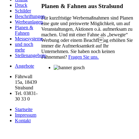
Druck
Planen & Fahnen aus Stralsund
Schilder
Beschriftungen
Für kurzfristige Werbemaßnahmen sind Planen
Werbeanlagen
eine gute und preiswerte Möglichkeit, um auf
Planen &
Veranstaltungen, Aktionen o.ä. aufmerksam zu
Fahnen
machen. Und mit einer Fahne als „bewegte“
Messesysteme
Werbung oder einem Beachflag erhöhen Sie
und noch
immer die Aufmerksamkeit auf Ihr
mehr
Unternehmen. Sie haben noch keinen
Stellenangebote
Fahnenmast?
Fragen Sie uns.
Angebote
Fährwall
15a, 18439
Stralsund
Tel. 03831-
30 33 0
Startseite
Impressum
Kontakt